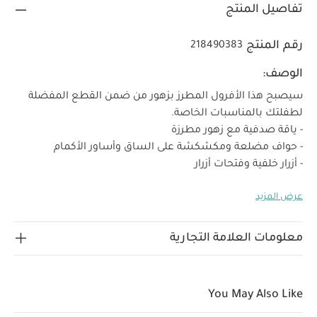
تفاصيل المنتج
رقم المنتج
218490383
الوصف:
سيصبح هذا الأفرول المطرز بزهور من ضمن القطع المفضلة
لطفلتك بالمناسبات الخاصة.
- ياقة صدفية مع زهور مطرزة
- حواف مضلعة ومكشكشة على الساق وأساور الأكمام
- أزرار خلفية وفتحات أزرار
- قطن 100%"
كشكش وتفاصيل صدفية لمزيد من الأناقة
تطريز
عرض المزيد
زهور لافت للأنظار
إغلاق عملي لسهولة الارتداء
100% قطن
غسيل على 40 درجة مئوية/ لا تستخدم مبيضات/ تجفيف
بالمجفف على درجة حرارة منخفضة/ كي على درجة حرارة منخفضة/
معلومات العلامة التجارية
لا تستخدم التنظيف الجاف/ اغسل الألوان الداكنة منفصلة/
غسيل وكي وهو مقلوب
يحفظ بعيدًا عن النار. قابل للتنظيف في
الغسالة
قد يعجبك أيضاً:
طقم بيجاما قطعة واحدة عضوية بلون
You May Also Like
أبيض - 3 قطع
لباس الكل في واحد بتطريز زهور
لباس بتصميم قطعة