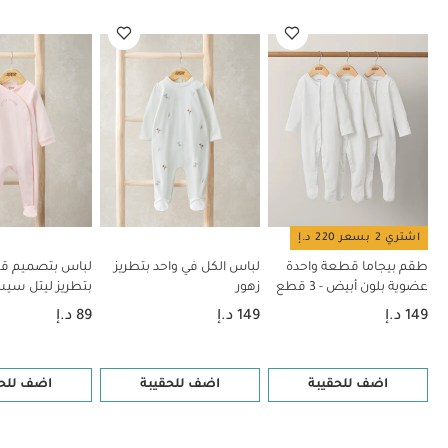
واحدة بتطريز ليتل سيستر
مجموعة هدايا أهلاً بالعالم – وردية
طقم
ويلكوم تو ذا وورلد للرضع، 5 قطع
اشتري 2 بسعر 220 د.إ
طقم بيجاما قطعة واحدة
لباس الكل في واحد بتطريز
لباس بتصميم ق
عضوية بلون أبيض - 3 قطع
زهور
بتطريز ليتل سيس
149 د.إ
149 د.إ
89 د.إ
اضف للحقيبة
اضف للحقيبة
اضف للحق